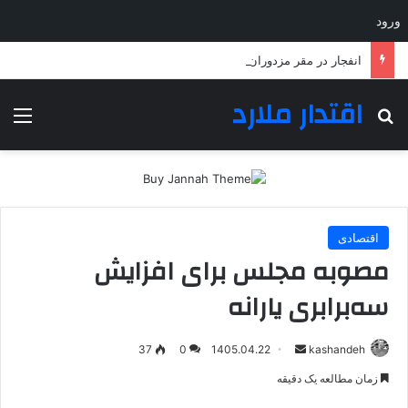
ورود
انفجار در مقر مزدوران وابسته به ریاض در مرکز و شرق یمن
اقتدار ملارد
جستجو برای
منو
اقتصادی
مصوبه مجلس برای افزایش
سه‌برابری یارانه
ارسال
37
0
1405.04.22
kashandeh
به
زمان مطالعه یک دقیقه
ایمیل