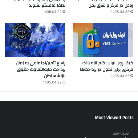
ریاض در مرکز و شرق یمن
لطفا غافلگیر نشوید
1405.04.22
1405.04.22
کیف پول ایران؛ گام تازه بانک
پاسخ تأمین‌اجتماعی به زمان
مرکزی برای تحول در پرداخت‌ها
پرداخت مابه‌التفاوت حقوق
بازنشستگان
1405.04.22
1405.04.22
Most Viewed Posts
1405.04.22