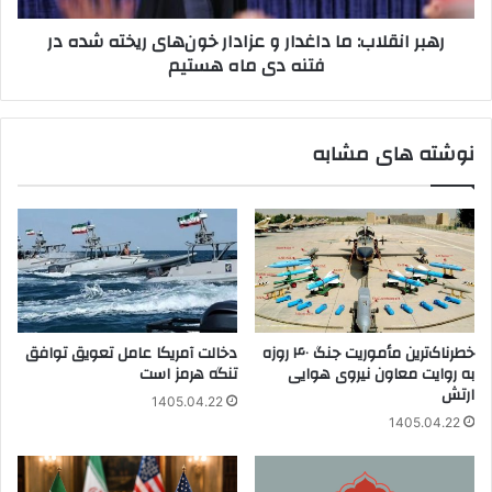
شده
رهبر انقلاب: ما داغدار و عزادار خون‌های ریخته شده در
در
فتنه دی ماه هستیم
فتنه
دی
ماه
هستیم
نوشته های مشابه
خطرناک‌ترین مأموریت جنگ ۴۰ روزه
دخالت آمریکا عامل تعویق توافق
به روایت معاون نیروی هوایی
تنگه هرمز است
ارتش
1405.04.22
1405.04.22