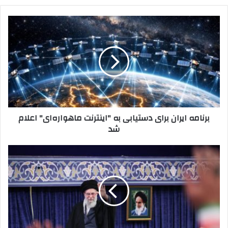
برنامه
ایران
برای
دستیابی
به
"اینترنت
ماهواره‌ای"
اعلام
شد
برنامه ایران برای دستیابی به "اینترنت ماهواره‌ای" اعلام
شد
رهبر
انقلاب:
ما
داغدار
و
عزادار
خون‌های
ریخته