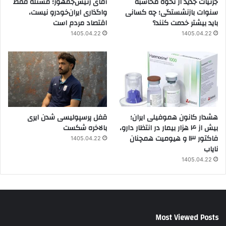
جزئیات جدید از نحوه محاسبه
آقای رئیس‌جمهور؛ مسئله فقط
سنوات بازنشستگی؛ چه کسانی
واگذاری ایران‌خودرو نیست،
باید بیشتر خدمت کنند؟
اقتصاد مردم است
1405.04.22
1405.04.22
هشدار کانون هموفیلی ایران؛
قفل پرسپولیسی شدن ایری
بیش از ۴ هزار بیمار در انتظار دارو،
بالاخره شکست
فاکتور ۱۳ و هیومیت همچنان
1405.04.22
نایاب
1405.04.22
Most Viewed Posts