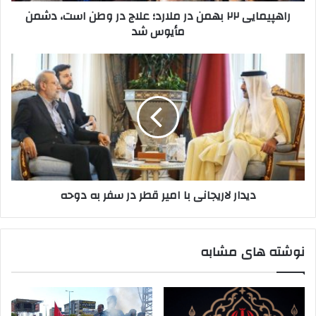
راهپیمایی ۲۲ بهمن در ملارد؛ علاج در وطن است، دشمن
دشمن
مأیوس شد
مأیوس
شد
دیدار
لاریجانی
با
امیر
قطر
در
سفر
به
دوحه
دیدار لاریجانی با امیر قطر در سفر به دوحه
نوشته های مشابه