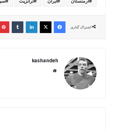
ارمنستان
ایران
ترانزیت
سیو
فیسبوک
ایکس
لینکداین
تامبلر
اشتراک گذاری
kashandeh
وبسایت