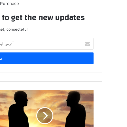
 Purchase
t to get the new updates!
et, consectetur.
آدرس
ایمیل
خود
را
وارد
کنید
از
نظر
قرآن
وعده‌های
دشمن
تا