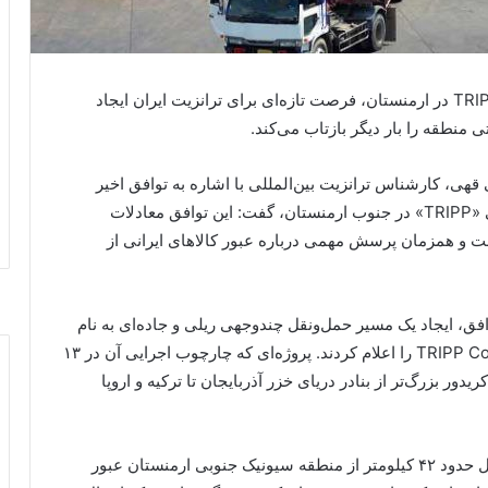
یک کارشناس ترانزیت بین‌المللی گفت: ایجاد کریدور TRIPP در ارمنستان، فرصت تازه‌ای برای ترانزیت ایران ایجاد
 منطقه را بار دیگر بازتاب می‌کند.
قهی، کارشناس ترانزیت بین‌المللی با اشاره به توافق اخیر
ارمنستان و ایالات متحده برای ایجاد کریدور حمل‌ونقلی «TRIPP» در جنوب ارمنستان، گفت: این توافق معادلات
است و همزمان پرسش مهمی درباره عبور کالاهای ایرانی از
افق، ایجاد یک مسیر حمل‌ونقل چندوجهی ریلی و جاده‌ای به نام
«کریدور ترامپ برای صلح و رفاه بین‌المللی» یا TRIPP Corridor را اعلام کردند. پروژه‌ای که چارچوب اجرایی آن در ۱۳
 کریدور بزرگ‌تر از بنادر دریای خزر آذربایجان تا ترکیه و اروپا
این کارشناس ترانزیت ادامه داد: کریدور TRIPP به طول حدود ۴۲ کیلومتر از منطقه سیونیک جنوبی ارمنستان عبور