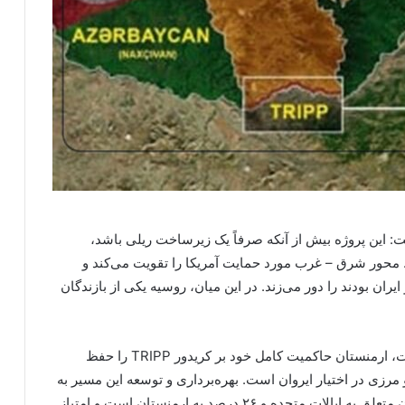
اشاره به پیامدهای ژئوپلیتیکی کریدور TRIPP گفت: این پروژه بیش از آنکه صرفاً یک زیرساخت ریلی باشد،
محور شرق – غرب مورد حمایت آمریکا را تقویت می‌کند و
 بودند را دور می‌زند. در این میان، روسیه یکی از بازندگان
این کارشناس ترانزیت بیان کرد: بر اساس اعلام مقامات، ارمنستان حاکمیت کامل خود بر کریدور TRIPP را حفظ
مرزی در اختیار ایروان است. بهره‌برداری و توسعه این مسیر به
شرکتی با نام TRIPP واگذار شده که ۷۴ درصد سهام آن متعلق به ایالات متحده و ۲۶ درصد به ارمنستان است و امتیاز