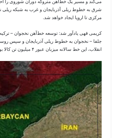
می‌کند و مسیر یک خط‌آهن متروکه دوران شوروی را احی
شرق به خطوط ریلی آذربایجان و غرب به شبکه ریلی نخج
مرکزی تا اروپا ایجاد خواهد شد.
کریمی قهی یادآور شد: توسعه خط‌آهن نخجوان – ترکیه
جلفا – نخجوان به خطوط ریلی آذربایجان و سپس روسیه 
انقلاب، این خط سالانه میزبان عبور ۴ میلیون تن کالا بود و نقش کلیدی در ترانزیت ایران داشت.