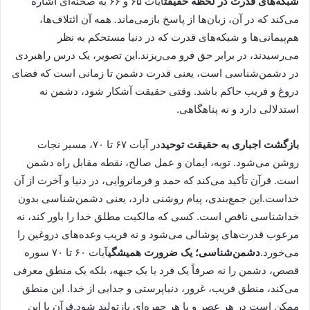
شبکه‌های قدرت در لحظه حقیقت
آیات ۶۵ و ۶۶ به صحنه‌ای اشاره
می‌کند که در آن، زبان‌ها از پاسخ بازمی‌ماند. همه آن ائتلاف‌ها،
هم‌پیمانی‌ها و شبکه‌های قدرت که در دنیا مستحکم به نظر
می‌رسیدند، در برابر حق فرو می‌ریزند.این تصویر، یک درس راهبردی
در دشمن‌شناسی است، یعنی قدرت دشمن تا زمانی است که فضای
دروغ و فریب حاکم باشد. وقتی حقیقت آشکار شود، دشمن نه
استدلالی دارد و نه پناهگاهی.
بازگشت اجباری به حقیقت توحید
در آیات ۶۷ تا ۷۰، مسیر نجات
روشن می‌شود. توبه، ایمان و عمل صالح، نقطه مقابل راه دشمن
است. قرآن تأکید می‌کند که حمد و فرمانروایی، در دنیا و آخرت از آن
خداست.این جمع‌بندی، پیام روشنی دارد، یعنی دشمن‌شناسی بدون
خداشناسی ناقص است. کسی که مالکیت مطلق خدا را باور کند، نه
مرعوب قدرت‌های پوشالی می‌شود و نه فریب وعده‌های دروغین را
می‌خورد.
دشمن‌شناسی؛ یک ضرورت همیشگی
آیات ۶۰ تا ۷۰ سوره
قصص، دشمن را نه صرفاً یک فرد یا یک جبهه، بلکه یک منطق معرفی
می‌کند، منطق فریب، غرور، دنیاپرستی و جدایی از خدا. این منطق
ممکن است در هر عصر و با هر چهره‌ای بازتولید شود.قرآن با این