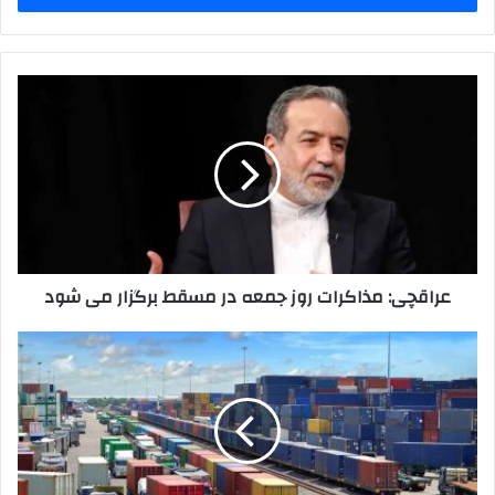
وارد
کنید
عراقچی:
مذاکرات
روز
جمعه
در
مسقط
برگزار
می
شود
عراقچی: مذاکرات روز جمعه در مسقط برگزار می شود
فرصت
ترانزیتی
طلایی
برای
ایران