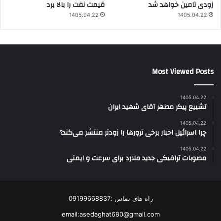
زودی تامین خواهد شد
قیمت نفت را بالا برد
1405.04.22
1405.04.22
Most Viewed Posts
1405.04.22
تشییع پیکر مطهر آقای شهید ایران
1405.04.22
چرا اسرائیل اخبار برخی ترورها را زودتر منتشر می‌کند؟
1405.04.22
مصوبات ترافیکی جدید ملارد برای سرعت و ایمنی
راه های تماس :09199668837
email:asedaghat680@gmail.com