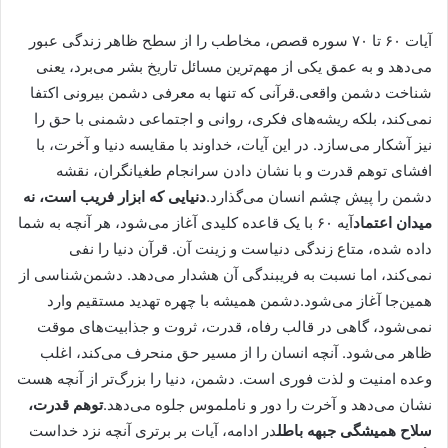
آیات ۶۰ تا ۷۰ سوره قصص، مخاطب را از سطح ظاهر زندگی عبور
می‌دهد و به عمق یکی از مهم‌ترین مسائل تاریخ بشر می‌برد، یعنی
شناخت دشمن واقعی.قرآنی که تنها به معرفی دشمن بیرونی اکتفا
نمی‌کند، بلکه ریشه‌های فکری، روانی و اجتماعی دشمنی با حق را
نیز آشکار می‌سازد. در این آیات، خداوند با مقایسه دنیا و آخرت، با
افشای توهم قدرت و با نشان دادن سرانجام طغیانگران، نقشه
دشمن را پیش چشم انسان می‌گذارد.
دنیایی که ابزار فریب است، نه
میدان اعتماد
آیه ۶۰ با یک قاعده کلیدی آغاز می‌شود، هر آنچه به شما
داده شده، متاع زندگی دنیاست و زینت آن. قرآن دنیا را نفی
نمی‌کند، اما نسبت به فریبندگی آن هشدار می‌دهد. دشمن‌شناسی از
همین‌جا آغاز می‌شود.دشمن همیشه با چهره تهدید مستقیم وارد
نمی‌شود، گاهی در قالب رفاه، قدرت، ثروت و جذابیت‌های موقت
ظاهر می‌شود. آنچه انسان را از مسیر حق منحرف می‌کند، اغلب
وعده امنیت و لذت فوری است. دشمن، دنیا را بزرگ‌تر از آنچه هست
نشان می‌دهد و آخرت را دور و ناملموس جلوه می‌دهد.
توهم قدرت،
سلاح همیشگی جبهه باطل
در ادامه، آیات بر برتری آنچه نزد خداست