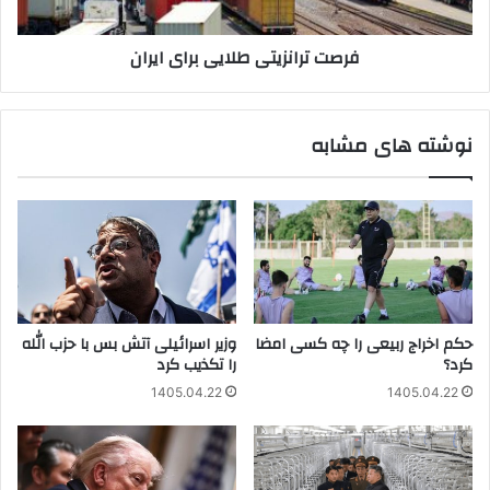
فرصت ترانزیتی طلایی برای ایران
نوشته های مشابه
حکم اخراج ربیعی را چه کسی امضا
وزیر اسرائیلی آتش بس با حزب الله
کرد؟
را تکذیب کرد
1405.04.22
1405.04.22