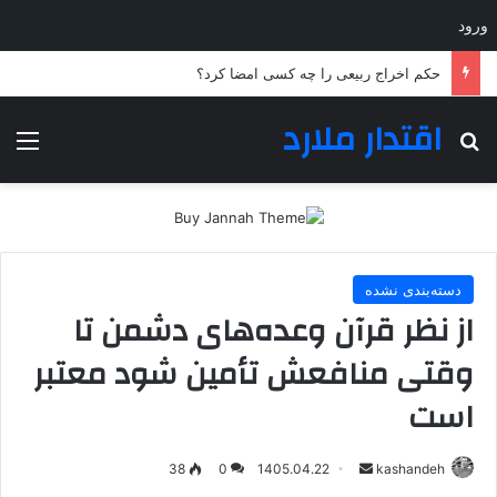
ورود
حکم اخراج ربیعی را چه کسی امضا کرد؟
اقتدار ملارد
جستجو برای
منو
دسته‌بندی نشده
از نظر قرآن وعده‌های دشمن تا
وقتی منافعش تأمین شود معتبر
است
ارسال
38
0
1405.04.22
kashandeh
به