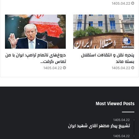
1405.04.22
پنجره‌ نقل و انتقالات استقلال
دروغ‌های ناتمام ترامپ: ایران با من
بسته ماند
تماس گرفت…
1405.04.22
1405.04.22
Most Viewed Posts
1405.04.22
تشییع پیکر مطهر آقای شهید ایران
1405.04.22