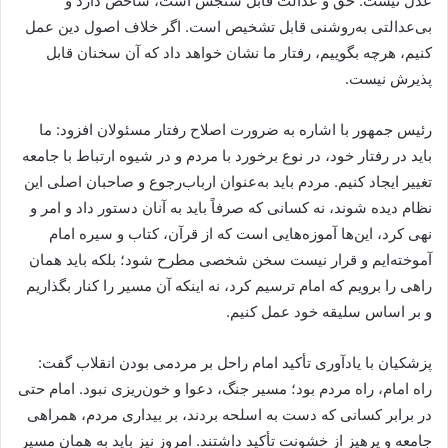
عدل نیست. حق و عدالت قابل سنجش است، شاخص دارد و
بی‌عدالتی به‌روشنی قابل تشخیص است. اگر خلاف اصول دین عمل
کنیم، هرچه بگوییم، رفتار ما نشان خواهد داد که آن سخنان قابل
پذیرش نیست.
رئیس جمهور با اشاره به ضرورت اصلاح رفتار مسئولان افزود: ما
باید در رفتار خود، در نوع برخورد با مردم و در شیوه ارتباط با جامعه
تغییر ایجاد کنیم. مردم باید به‌عنوان ارباب‌رجوع و صاحبان اصلی این
نظام دیده شوند، نه کسانی که صرفاً باید به آنان دستور داد و امر و
نهی کرد، این‌ها آموزه‌هایی است که از قرآن، کتاب و سیره امام
آموخته‌ایم و قرار نیست سخن شخصی مطرح شود؛ بلکه باید همان
راهی را برویم که امام ترسیم کرد، نه اینکه آن مسیر را کنار بگذاریم
و بر اساس سلیقه خود عمل کنیم.
پزشکیان با یادآوری تأکید امام راحل بر مردمی بودن انقلاب گفت:
راه امام، راه مردم بود؛ مسیر جنگ، دعوا و خون‌ریزی نبود. امام حتی
در برابر کسانی که دست به اسلحه بردند، بر بیداری مردم، همراهی
جامعه و پرهیز از خشونت تأکید داشتند. امروز نیز باید به همان مسیر