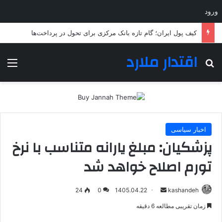
ورود
کیف پول ایران؛ گام تازه بانک مرکزی برای تحول در پرداخت‌ها
اقتدار ملارد
جستجو برای
منو
اخبار سیاسی
پزشکیان: مبلغ یارانه متناسب با نرخ
تورم اصلاح خواهد شد
ارسال
24
0
1405.04.22
kashandeh
به
زمان تقریبی مطالعه 6 دقیقه
ایمیل