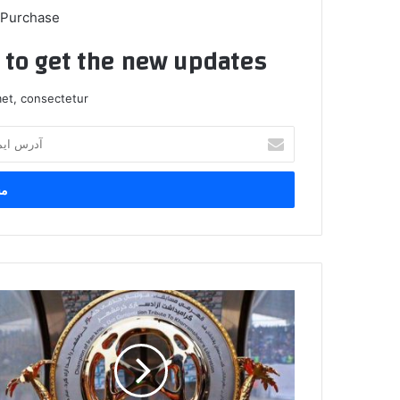
 Purchase
t to get the new updates!
et, consectetur.
آدرس
ایمیل
خود
را
وارد
کنید
ورزشگاه
میزبان
استقلال
و
فولاد
هرمزگان