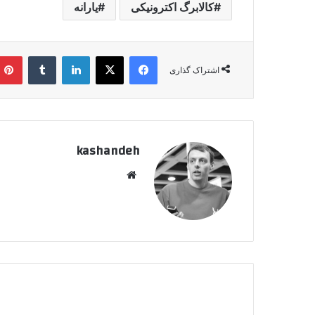
کالابرگ اکترونیکی
یارانه
فیسبوک
ایکس
لینکداین
تامبلر
اشتراک گذاری
kashandeh
وبسایت