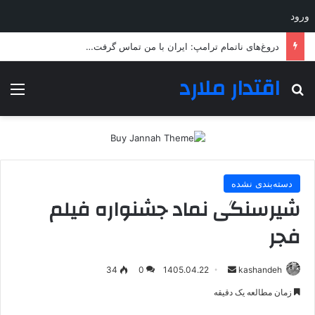
ورود
دروغ‌های ناتمام ترامپ: ایران با من تماس گرفت…
اقتدار ملارد
جستجو برای
منو
دسته‌بندی نشده
شیرسنگی نماد جشنواره فیلم
فجر
ارسال
34
0
1405.04.22
kashandeh
به
زمان مطالعه یک دقیقه
ایمیل