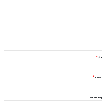
د
ی
د
گ
ا
ه
*
نام
*
ایمیل
*
وب‌ سایت