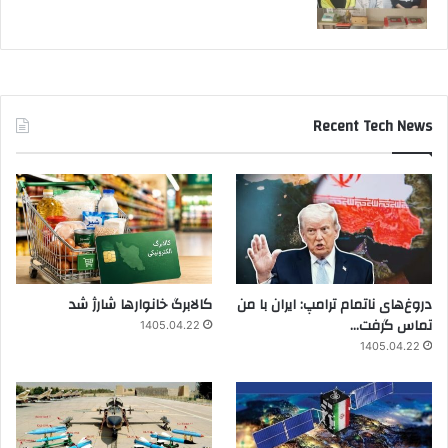
Recent Tech News
دروغ‌های ناتمام ترامپ: ایران با من
کالابرگ خانوارها شارژ شد
تماس گرفت…
1405.04.22
1405.04.22