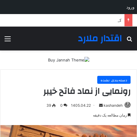
ورود
کالابرگ خانوارها شارژ شد
اقتدار ملارد
جستجو برای
منو
دسته‌بندی نشده
رونمایی از نماد فاتح خیبر
ارسال
39
0
1405.04.22
kashandeh
به
زمان مطالعه یک دقیقه
ایمیل