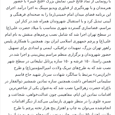
با رونمایی از نماد فاتح خیبر، نمایش بزرگ «فتح خیبر» با حضور
هنرمندان و با بهره‌گیری از فناوری ویدیو مپینگ به اجرا درآمد. اجرای
این برنامه فضای میدان امام خمینی(ره) را به صحنه‌ای فرهنگی و
آیینی تبدیل کرد و با استقبال شهروندان همراه شد.در کنار این
مراسم، فضاسازی گسترده شهری متناسب با میلاد حضرت علی(ع)
در سطح تهران اجرا شد که شامل نصب پرچم‌های منقش به نام امام
علی(ع) و پرچم جمهوری اسلامی ایران بود. همچنین با همکاری پلیس
راهور تهران بزرگ، تمهیدات ترافیکی، ایمنی و امدادی برای تسهیل
حضور شهروندان و برگزاری منظم مراسم پیش‌بینی و اجرا شد.در
همین راستا، ۱۵۰ عرشه و ۱۵۰ سازه پرتابل تبلیغاتی در سطح شهر
نصب شد که به طرح‌های تبریک ولادت امیرالمؤمنین(ع) و طرح
«ایران‌مرد» مرتبط با سالگرد شهادت سردار شهید حاج قاسم
سلیمانی اختصاص داشت.همچنین سازه نمادین شمشیر ذوالفقار در
باغ‌راه حضرت زهرا(س) نصب شد که به‌عنوان یکی از شاخص‌ترین
اقدامات نمادین این ایام، مفاهیمی چون عدالت‌خواهی، شجاعت و
سیره علوی را در منظر شهری بازنمایی می‌کند.از دیگر اقدامات
انجام‌شده می‌توان به چاپ و اهتزاز پنج هزار تخته پرچم با طرح
ولایت، اهتزاز ۶۵ نماپرچم، چاپ و نصب کتیبه‌های بنری به متراژ ۱۰