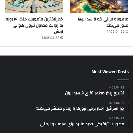
ماهواره ایرانی که از سد ابرها
خطرناک‌ترین مأموریت جنگ ۴۰ روزه
عبور می‌کند
به روایت معاون نیروی هوایی
ارتش
1405.04.22
1405.04.22
Most Viewed Posts
1405.04.22
تشییع پیکر مطهر آقای شهید ایران
1405.04.22
چرا اسرائیل اخبار برخی ترورها را زودتر منتشر می‌کند؟
1405.04.22
مصوبات ترافیکی جدید ملارد برای سرعت و ایمنی