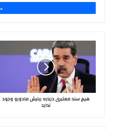
خود
را
وارد
کنید
هیچ
سند
معتبری
درباره
ربایش
مادورو
وجود
ندارد
هیچ سند معتبری درباره ربایش مادورو وجود
ندارد