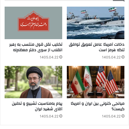
دخالت آمریکا عامل تعویق توافق
تکذیب نقل قول منتسب به رهبر
تنگه هرمز است
انقلاب از سوی دفتر معظم‌له
1405.04.22
1405.04.22
میانجی کنونی بین ایران و آمریکا
پیام به‌مناسبت تشییع و تدفین
کیست؟
آقای شهید ایران
1405.04.22
1405.04.22