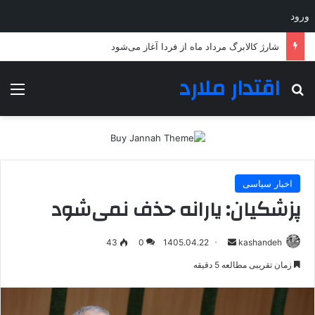
ورود
شارژ کالابرگ مرداد ماه از فردا آغاز می‌شود
اقتدار ملارد
جستجو برای
منو
اخبار سیاسی
پزشکیان: یارانه حذف نمی‌شود
ارسال
43
0
1405.04.22
kashandeh
به
زمان تقریبی مطالعه 5 دقیقه
ایمیل