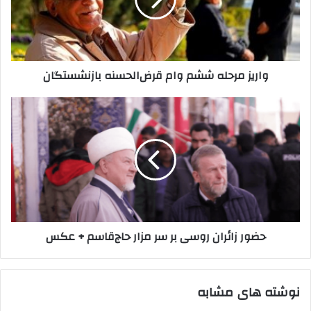
قرض‌الحسنه
بازنشستگان
واریز مرحله ششم وام قرض‌الحسنه بازنشستگان
حضور
زائران
روسی
بر
سر
مزار
حاج‌قاسم
+
عکس
حضور زائران روسی بر سر مزار حاج‌قاسم + عکس
نوشته های مشابه