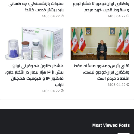
واگذاری ایران‌خودرو تا فشار تورم
سنوات بازنشستگی؛ چه کسانی
و سقوط قدرت خرید مردم
باید بیشتر خدمت کنند؟
1405.04.22
1405.04.22
آقای رئیس‌جمهور؛ مسئله فقط
هشدار کانون هموفیلی ایران؛
واگذاری ایران‌خودرو نیست،
بیش از ۴ هزار بیمار در انتظار دارو،
اقتصاد مردم است
فاکتور ۱۳ و هیومیت همچنان
نایاب
1405.04.22
1405.04.22
Most Viewed Posts