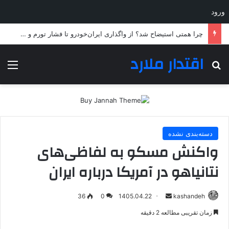
ورود
چرا همتی استیضاح شد؟ از واگذاری ایران‌خودرو تا فشار تورم و سقوط قدرت خرید مردم
اقتدار ملارد
جستجو برای
منو
دسته‌بندی نشده
واکنش مسکو به لفاظی‌های
نتانیاهو در آمریکا درباره ایران
ارسال
36
0
1405.04.22
kashandeh
به
زمان تقریبی مطالعه 2 دقیقه
ایمیل