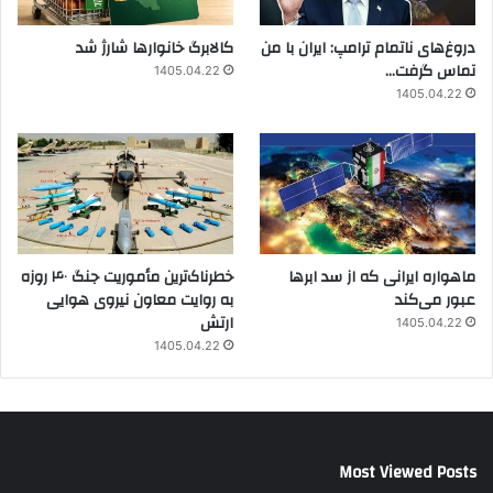
دروغ‌های ناتمام ترامپ: ایران با من
کالابرگ خانوارها شارژ شد
تماس گرفت…
1405.04.22
1405.04.22
ماهواره ایرانی که از سد ابرها
خطرناک‌ترین مأموریت جنگ ۴۰ روزه
عبور می‌کند
به روایت معاون نیروی هوایی
ارتش
1405.04.22
1405.04.22
Most Viewed Posts