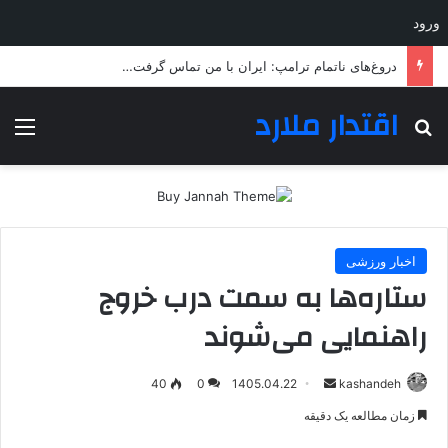
ورود
دروغ‌های ناتمام ترامپ: ایران با من تماس گرفت…
اقتدار ملارد
جستجو برای
منو
اخبار ورزشی
ستاره‌ها به سمت درب خروج
راهنمایی می‌شوند
ارسال
40
0
1405.04.22
kashandeh
به
زمان مطالعه یک دقیقه
ایمیل