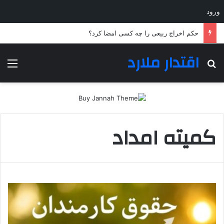
ورود
حکم اخراج ربیعی را چه کسی امضا کرد؟
اقتدار ملارد
جستجو برای
منو
کمیته امداد