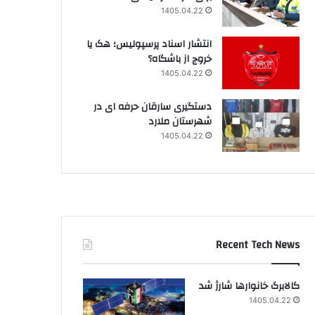
1405.04.22
انتشار اسناد پرسپولیس؛ هک یا
خروج از باشگاه؟
1405.04.22
دستگیری سارقان حرفه ای در
شهرستان ملارد
1405.04.22
Recent Tech News
کالابرگ خانوارها شارژ شد
1405.04.22