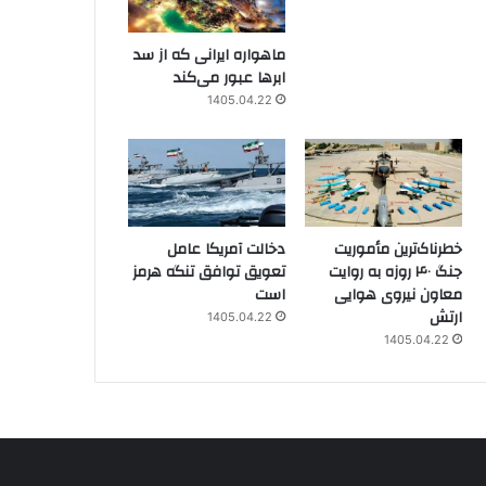
ماهواره ایرانی که از سد
ابرها عبور می‌کند
1405.04.22
خطرناک‌ترین مأموریت
دخالت آمریکا عامل
جنگ ۴۰ روزه به روایت
تعویق توافق تنگه هرمز
معاون نیروی هوایی
است
ارتش
1405.04.22
1405.04.22