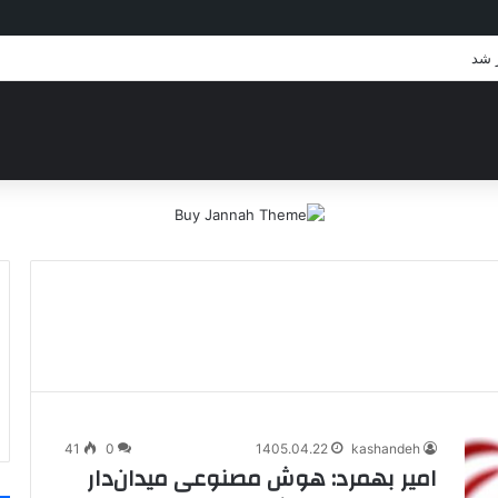
ژ شد
41
0
1405.04.22
kashandeh
امیر بهمرد: هوش مصنوعی میدان‌دار