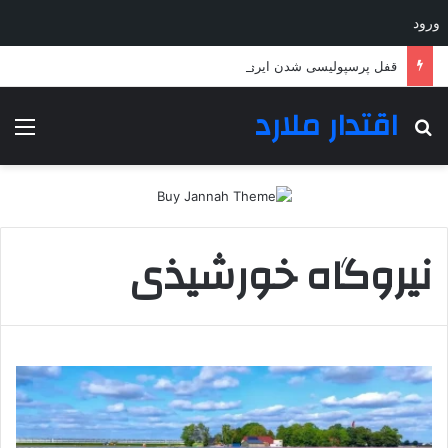
ورود
قفل پرسپولیسی شدن ایری بالاخره شکست
اقتدار ملارد
جستجو برای
منو
نیروگاه خورشیذی