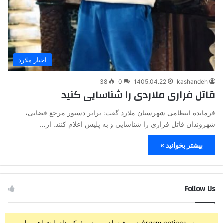
اخبار ملارد
38
0
1405.04.22
kashandeh
قاتل فراری ملاردی را شناسایی کنید
فرمانده انتظامی شهرستان ملارد گفت: برابر دستور مرجع قضایی،
شهروندان قاتل فراری را شناسایی و به پلیس اعلام کنند. از…
بیشتر بخوانید »
Follow Us
به صفحه Arqam options در پیشخوان بروید و شبکه های اجتماعی را