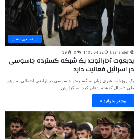
دسته‌بندی نشده
39
0
1405.04.22
kashandeh
یدیعوت آحارانوت: یک شبکه گسترده جاسوسی
در اسرائیل فعالیت دارد
یک روزنامه عبری زبان به گسترش جاسوسی در اراضی اشغالی به ویژه
طی ۲ سال گذشته اذعان کرد. به گزارش…
بیشتر بخوانید »