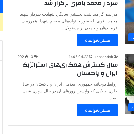
سردار محمد باقری برگزار شد
مراسم گرامیداشت نخستین سالگرد شهادت سردار شهید
محمد باقری با حضور خانواده‌های معظم شهدا، همرزمان،
فرماندهان و جمعی از مسئولان…
ی
بیشتر بخوانید »
202
0
1405.04.22
kashandeh
سال گسترش همکاری‌های استراتژیک
ایران و پاکستان
روابط دوجانبه جمهوری اسلامی ایران و پاکستان در سال
جاری میلادی که واپسین روزهای آن در حال سپری شدن
است،…
ه
بیشتر بخوانید »