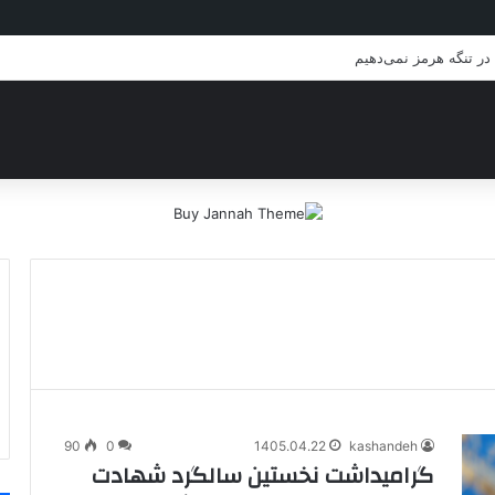
وابسته به ریاض در مرکز و شرق یمن
90
0
1405.04.22
kashandeh
گرامیداشت نخستین سالگرد شهادت