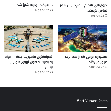
دروغ‌های ناتمام ترامپ: ایران با من
کالابرگ خانوارها شارژ شد
تماس گرفت…
1405.04.22
1405.04.22
ماهواره ایرانی که از سد ابرها
خطرناک‌ترین مأموریت جنگ ۴۰ روزه
عبور می‌کند
به روایت معاون نیروی هوایی
ارتش
1405.04.22
1405.04.22
Most Viewed Posts