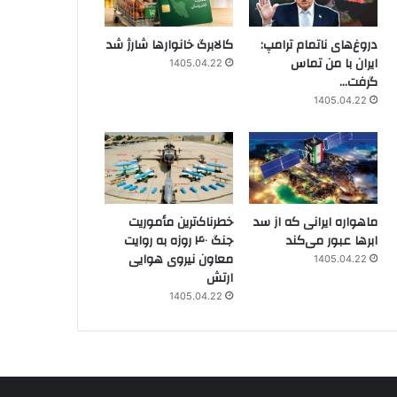
دروغ‌های ناتمام ترامپ:
کالابرگ خانوارها شارژ شد
ایران با من تماس
1405.04.22
گرفت…
1405.04.22
ماهواره ایرانی که از سد
خطرناک‌ترین مأموریت
ابرها عبور می‌کند
جنگ ۴۰ روزه به روایت
معاون نیروی هوایی
1405.04.22
ارتش
1405.04.22