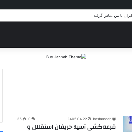
 ایران با من تماس گرفت…
35
0
1405.04.22
kashandeh
قرعه‌کشی آسیا: حریفان استقلال و