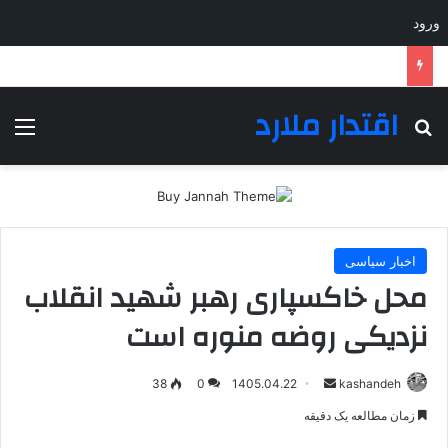
ورود
انفجار در مقر مزدوران وابسته به ریاض در مرکز و شرق یمن
اقتدار ملارد
جستجو برای
منو
اخبار سیاسی
محل خاکسپاری رهبر شهید انقلاب
نزدیکی روضه منوره است
ارسال
38
0
1405.04.22
kashandeh
به
زمان مطالعه یک دقیقه
ایمیل