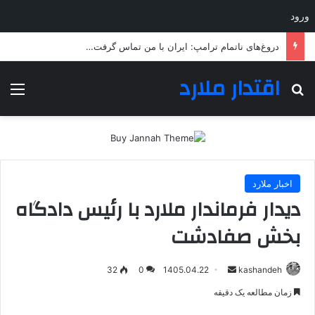
ورود
دروغ‌های ناتمام ترامپ: ایران با من تماس گرفت…
اقتدار ملارد
جستجو برای
منو
اخبار ملارد
دیدار فرماندار ملارد با رئیس دادگاه
بخش صفادشت
ارسال
32
0
1405.04.22
kashandeh
به
زمان مطالعه یک دقیقه
ایمیل