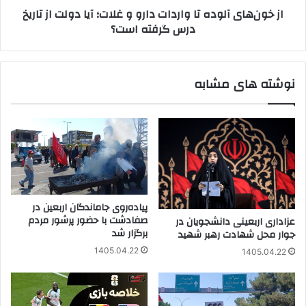
از خون‌های آلوده تا واردات دارو و غلات؛ آیا دولت از تاریخ
دولت
درس گرفته است؟
از
تاریخ
درس
گرفته
نوشته های مشابه
است؟
پیاده‌روی جاماندگان اربعین در
صفادشت با حضور پرشور مردم
عزاداری اربعینی دانشجویان در
برگزار شد
جوار محل شهادت رهبر شهید
1405.04.22
1405.04.22