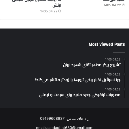
ارتش
1405.04.22
1405.04.22
Most Viewed Posts
1405.04.22
تشییع پیکر مطهر آقای شهید ایران
1405.04.22
چرا اسرائیل اخبار برخی ترورها را زودتر منتشر می‌کند؟
1405.04.22
مصوبات ترافیکی جدید ملارد برای سرعت و ایمنی
راه های تماس :09199668837
email:asedaghat680@gmail.com