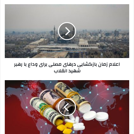
اعلام
زمان
بازگشایی
درهای
مصلی
برای
وداع
با
رهبر
اعلام زمان بازگشایی درهای مصلی برای وداع با رهبر
شهید
شهید انقلاب
انقلاب
از
خون‌های
آلوده
تا
واردات
دارو
و
غلات؛
آیا