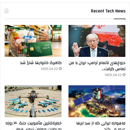
Recent Tech News
دروغ‌های ناتمام ترامپ: ایران با من
کالابرگ خانوارها شارژ شد
تماس گرفت…
1405.04.22
1405.04.22
ماهواره ایرانی که از سد ابرها
خطرناک‌ترین مأموریت جنگ ۴۰ روزه
عبور می‌کند
به روایت معاون نیروی هوایی