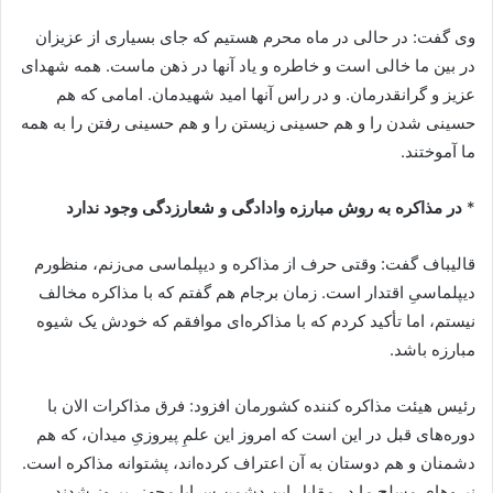
وی گفت: در حالی در ماه محرم هستیم که جای بسیاری از عزیزان
در بین ما خالی است و خاطره و یاد آنها در ذهن ماست. همه شهدای
عزیز و گرانقدرمان. و در راس آنها امید شهیدمان. امامی که هم
حسینی شدن را و هم حسینی زیستن را و هم حسینی رفتن را به همه
ما آموختند.
*
در مذاکره‌ به روش مبارزه وادادگی و شعارزدگی وجود ندارد
قالیباف گفت: وقتی حرف از مذاکره و دیپلماسی می‌زنم، منظورم
دیپلماسیِ اقتدار است. زمان برجام هم گفتم که با مذاکره مخالف
نیستم، اما تأکید کردم که با مذاکره‌ای موافقم که خودش یک شیوه
مبارزه باشد.
رئیس هیئت مذاکره کننده کشورمان افزود: فرق مذاکرات الان با
دوره‌های قبل در این است که امروز این علمِ پیروزیِ میدان، که هم
دشمنان و هم دوستان به آن اعتراف کرده‌اند، پشتوانه مذاکره است.
نیروهای مسلح ما در مقابل این دشمنِ سراپا مجهز، پیروز شدند.