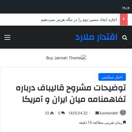
ورود
انفجار در مقر مزدوران وابسته به ریاض در مرکز و شرق یمن
اقتدار ملارد
جستجو برای
منو
اخبار سیاسی
توضیحات مشروح قالیباف درباره
تفاهمنامه میان ایران و آمریکا
ارسال
32
0
1405.04.22
kashandeh
به
زمان تقریبی مطالعه 14 دقیقه
ایمیل