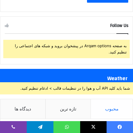
Follow Us
به صفحه Arqam options در پیشخوان بروید و شبکه های اجتماعی را
تنظیم کنید.
Weather
شما باید کلید API آب و هوا را در تنظیمات قالب > ادغام تنظیم کنید.
محبوب
تازه ترین
دیدگاه ها
تشییع پیکر مطهر آقای شهید ایران
یسبوک
ایکس
واتس آپ
تلگرام
وایبر