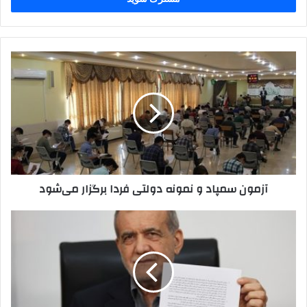
وارد
کنید
آزمون
سمپاد
و
نمونه
دولتی
فردا
برگزار
می‌شود
آزمون سمپاد و نمونه دولتی فردا برگزار می‌شود
پزشکیان
یادداشت
تفاهم
اسلام‌آباد
را
امضا
کرد