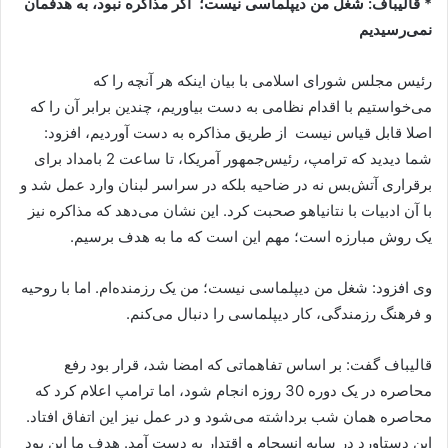
* قالیباف: شغل من دیپلماسی نیست؛ اگر مذاکره نبود، به هدفمان
نمی‌رسیدیم
رئیس مجلس شورای اسلامی با بیان اینکه هر آنچه را که
می‌خواستیم با اقدام نظامی به دست بیاوریم، چندین برابر آن را که
اصلا قابل قیاس نیست از طریق مذاکره به دست آوردیم، افزود:
شما دیدید که ترامپ، رئیس‌جمهور آمریکا، تا ساعت 2 بامداد برای
برقراری آتش‌بس نه در ضاحیه بلکه در سراسر لبنان وارد عمل شد و
با آن ادبیات با نتانیاهو صحبت کرد. این نشان می‌دهد که مذاکره نیز
یک روش مبارزه است؛ مهم این است که ما به هدف برسیم.
وی افزود: شغل من دیپلماسی نیست؛ من یک رزمنده‌ام. اما با روحیه
و فرهنگ رزمندگی، کار دیپلماسی را دنبال می‌کنم.
قالیباف گفت: بر اساس تفاهماتی که امضا شد، قرار بود رفع
محاصره در یک دوره 30 روزه انجام شود، اما ترامپ اعلام کرد که
محاصره همان شب برداشته می‌شود و در عمل نیز این اتفاق افتاد.
این دستاورد در سایه انسجام و اقتدار به دست آمد. هدف ما این بود